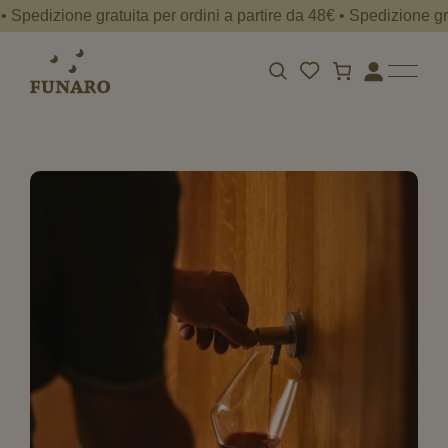
pedizione gratuita per ordini a partire da 48€ • Spedizione gratui
Spedizione
gratuita
per
ordini
Apri
Accedi
la
a
barra
partire
di
da
ricerca
48€
•