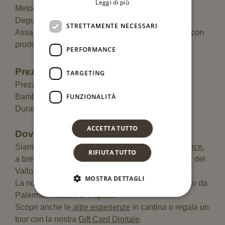
Leggi di più
Metodo Classico
Degustazione guidata di tre dei nostri
vini CRU
STRETTAMENTE NECESSARI
Assaggi di olio EVO, formaggi locali e bruschette con
prodotti tipici
PERFORMANCE
Prezzi e durata
TARGETING
Prezzo: € 35,00 a persona
Bambini sopra i 5 anni: € 10,00
FUNZIONALITÀ
Durata: circa 2-2:30 ore
ACCETTA TUTTO
Dove ci troviamo
Siamo a
Santa Ninfa (Trapani)
, nella
Valle del Belice
,
RIFIUTA TUTTO
a breve distanza da Selinunte,
Gibellina
e Mazara del
Vallo.
MOSTRA DETTAGLI
La nostra cantina è facilmente raggiungibile in auto da
Palermo, Marsala e Trapani.
Scopri anche le
altre esperienze
in cantina o regala un
tour con la nostra
Gift Card Digitale
.